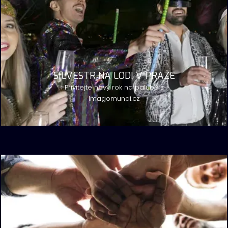
SILVESTR NA LODI V PRAZE
Přivítejte nový rok na palubě s
Imagomundi.cz