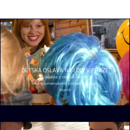
DĚTSKÁ OSLAVA NA LODI V PRAZE
Udělejte z dětské oslavy
nezapomenutelný zážitek s Imago
Mundi