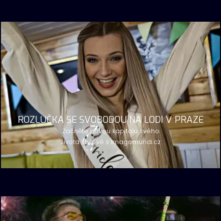
ROZLUČKA SE SVOBODOU NA LODI V PRAZE
Začněte novou kapitolu svého
života stylově s Imagomundi.cz