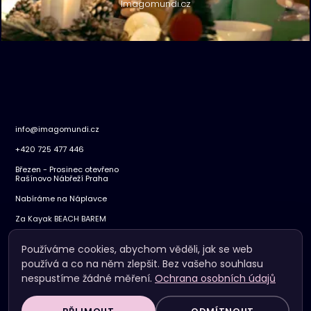
Imagomundi.cz
info@imagomundi.cz
+420 725 477 446
Březen - Prosinec otevřeno
Rašínovo Nábřeží Praha
Nabíráme na Náplavce
Za Kayak BEACH BAREM
KONTAKT
Používáme cookies, abychom věděli, jak se web
VOP
používá a co na něm zlepšit. Bez vašeho souhlasu
nespustíme žádné měření.
Ochrana osobních údajů
OCHRANA OSOBNÍCH ÚDAJŮ