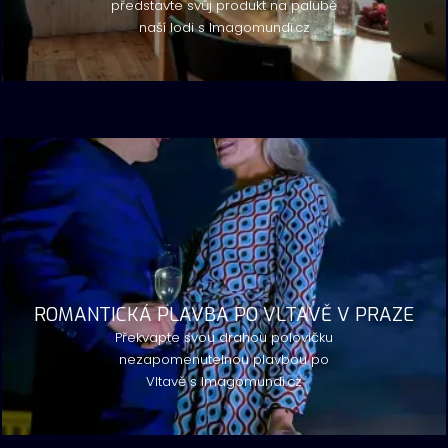
představte svůj produkt na palubě
naší lodi s Imagomundi.cz
ROMANTICKÁ PLAVBA PO VLTAVĚ V PRAZE
Překvapte svou drahou polovičku
nezapomenutelnou plavbou po
Vltavě s Imagomundi.cz