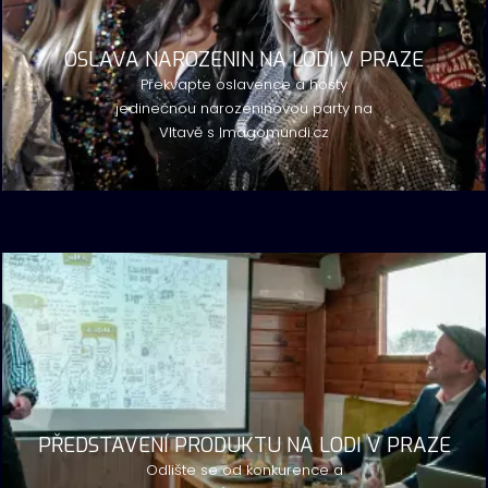
OSLAVA NAROZENIN NA LODI V PRAZE
Překvapte oslavence a hosty
jedinečnou narozeninovou party na
Vltavě s Imagomundi.cz
PŘEDSTAVENÍ PRODUKTU NA LODI V PRAZE
Odlište se od konkurence a