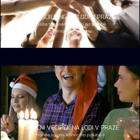
TEAMBUILDING NA LODI V PRAZE
Posilte týmového ducha na palubě
s Imagomundi.cz
VÁNOČNÍ VEČÍREK NA LODI V PRAZE
Prožijte kouzlo Vánoc na palubě s