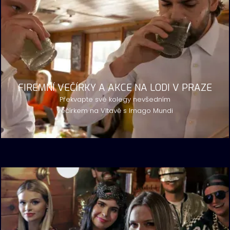
FIREMNÍ VEČÍRKY A AKCE NA LODI V PRAZE
Překvapte své kolegy nevšedním
večírkem na Vltavě s Imago Mundi