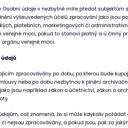
é Osobní údaje v nezbytné míře předat subjektům 
lnění výšeuvedených účelů zpracování jako jsou po
ých, platebních, marketingových či administrativníc
eřejné moci, pokud to stanoví platný a ú činný pr
kt orgánu veřejné moci.
 údajů
jícím zpracovávány po dobu, po kterou bude kupují
mlouvy nebo po dobu nezbytnou k plnění archivačn
jako jsou například zákon o účetnictví, zákon o arc
oty
údajům, což znamená, že si může kdykoliv požádat 
ou či nejsou zpracovávány, a pokud jsou, pak za jaký