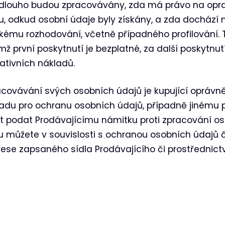
k dlouho budou zpracovávány, zda má právo na opr
u, odkud osobní údaje byly získány, a zda dochází
ému rozhodování, včetně případného profilování. T
mž první poskytnutí je bezplatné, za další poskytn
ativních nákladů.
ovávání svých osobních údajů je kupující oprávněn 
řadu pro ochranu osobních údajů, případně jinému 
podat Prodávajícímu námitku proti zpracování oso
u můžete v souvislosti s ochranou osobních údajů č
ese zapsaného sídla Prodávajícího či prostřednic