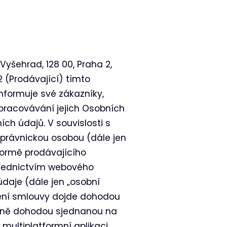
Vyšehrad, 128 00, Praha 2,
 (Prodávající) tímto
nformuje své zákazníky,
zpracovávání jejich Osobních
ch údajů. V souvislosti s
 právnickou osobou (dále jen
formě prodávajícího
třednictvím webového
daje (dále jen „osobní
ření smlouvy dojde dohodou
adně dohodou sjednanou na
multiplatformní aplikaci