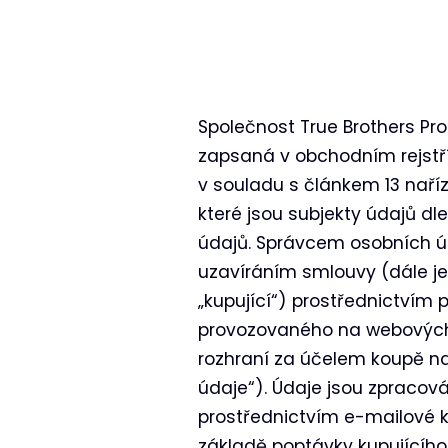
Společnost True Brothers Prod
zapsaná v obchodním rejstří
v souladu s článkem 13 naříz
které jsou subjekty údajů d
údajů. Správcem osobních úda
uzavíráním smlouvy (dále je
„kupující“) prostřednictvím
provozovaného na webových
rozhraní za účelem koupě na
údaje“). Údaje jsou zpracov
prostřednictvím e-mailové 
základě poptávky kupujícího