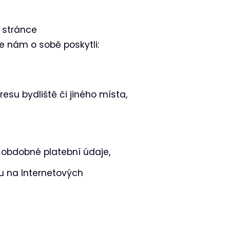
 stránce
e nám o sobě poskytli:
esu bydliště či jiného místa,
i obdobné platební údaje,
u na Internetových