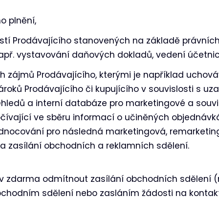
o plnění,
stí Prodávajícího stanovených na základě právních
př. vystavování daňových dokladů, vedení účetnict
 zájmů Prodávajícího, kterými je například uchová
roků Prodávajícího či kupujícího v souvislosti s u
ehledů a interní databáze pro marketingové a souvis
čívající ve sběru informací o učiněných objednávk
dnocování pro následná marketingová, remarketingo
í a zasílání obchodních a reklamních sdělení.
iv zdarma odmítnout zasílání obchodních sdělení (
bchodním sdělení nebo zasláním žádosti na konta