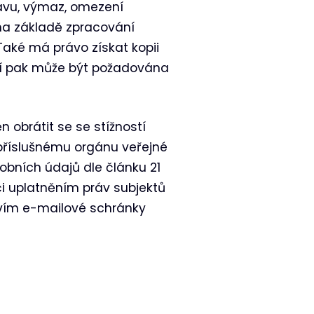
avu, výmaz, omezení
 na základě zpracování
aké má právo získat kopii
utí pak může být požadována
obrátit se se stížností
příslušnému orgánu veřejné
bních údajů dle článku 21
i uplatněním práv subjektů
tvím e-mailové schránky