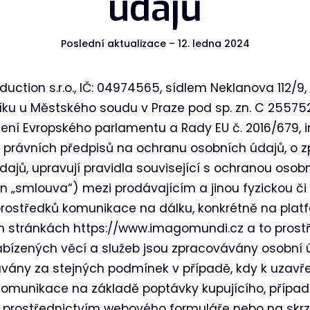
údajů
Poslední aktualizace – 12. ledna 2024
uction s.r.o., IČ: 04974565, sídlem Neklanova 112/9, 
ku u Městského soudu v Praze pod sp. zn. C 255752
ení Evropského parlamentu a Rady EU č. 2016/679, i
le právních předpisů na ochranu osobních údajů, o 
jů, upravují pravidla související s ochranou osobní
n „smlouva“) mezi prodávajícím a jinou fyzickou či
 prostředků komunikace na dálku, konkrétně na plat
 stránkách https://www.imagomundi.cz a to pros
bízených věcí a služeb jsou zpracovávány osobní ú
ávány za stejných podmínek v případě, kdy k uzav
komunikace na základě poptávky kupujícího, příp
 prostřednictvím webového formuláře nebo na skrz 