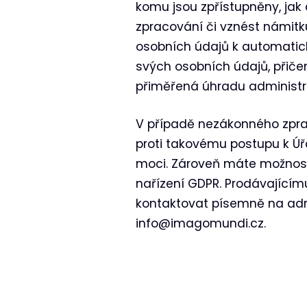
komu jsou zpřístupněny, ja
zpracování či vznést námitk
osobních údajů k automatick
svých osobních údajů, přiče
přiměřená úhradu administr
V případě nezákonného zprac
proti takovému postupu k Ú
moci. Zároveň máte možnost 
nařízení GDPR. Prodávajícím
kontaktovat písemně na adr
info@imagomundi.cz.