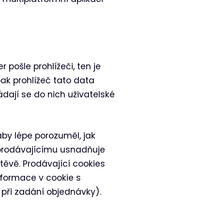
pošle prohlížeči, ten je
pak prohlížeč tato data
ládají se do nich uživatelské
aby lépe porozuměl, jak
o prodávajícímu usnadňuje
štěvě. Prodávající cookies
nformace v cookie s
 při zadání objednávky).