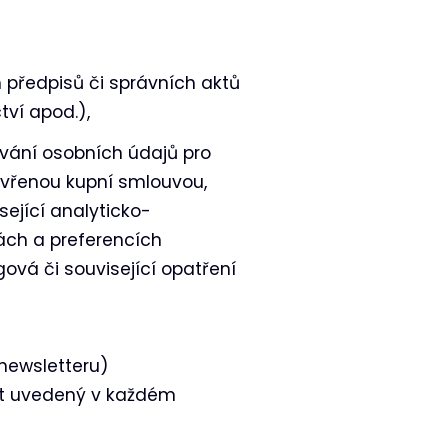
 předpisů či správních aktů
ví apod.),
vání osobních údajů pro
zavřenou kupní smlouvou,
ející analyticko-
ách a preferencích
vá či související opatření
newsletteru)
kt uvedený v každém