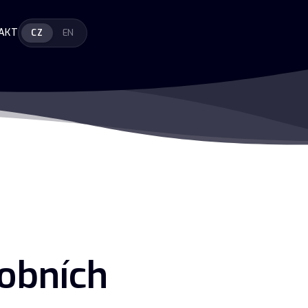
AKT
CZ
EN
obních