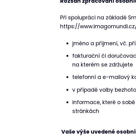
Rozsah zpracování osobní
Při spolupráci na základě 
https://www.imagomundi.cz/,
jméno a příjmení, vč. př
fakturační či doručovac
na kterém se zdržujete
telefonní a e-mailový k
v případě volby bezhoto
informace, které o sob
stránkách
Vaše výše uvedené osobní 