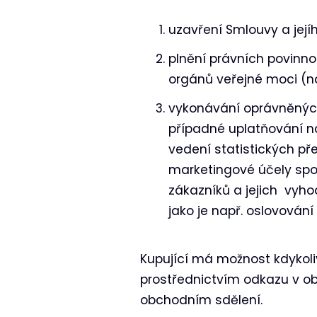
uzavření Smlouvy a jejíh
plnění právních povinno
orgánů veřejné moci (na
vykonávání oprávněných
případné uplatňování ná
vedení statistických př
marketingové účely spo
zákazníků a jejich vyho
jako je např. oslovován
Kupující má možnost kdykol
prostřednictvím odkazu v o
obchodním sdělení.