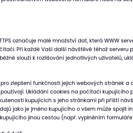
TTPS označuje malé množství dat, která WWW server 
tači. Při každé Vaší další návštěvě téhož serveru 
běžně slouží k rozlišování jednotlivých uživatelů, uk
pro zlepšení funkčnosti jejich webových stránek a 
 používají. Ukládání cookies na počítači kupujícíh
kušenosti kupujících s jeho stránkami při příští náv
dajů jako je jméno kupujícího o všem může spojit i
kupujícího jinou cestou (např. vyplněním formuláře