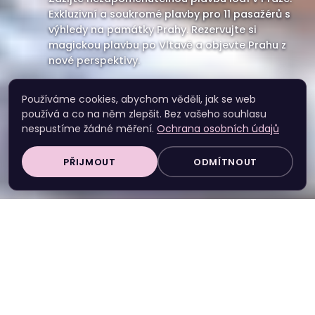
Exkluzivní a soukromé plavby pro 11 pasažérů s
výhledy na památky Prahy. Rezervujte si
magickou plavbu po Vltavě a objevte Prahu z
nové perspektivy.
Používáme cookies, abychom věděli, jak se web
Rezervovat plavbu
používá a co na něm zlepšit. Bez vašeho souhlasu
nespustíme žádné měření.
Ochrana osobních údajů
PŘIJMOUT
ODMÍTNOUT