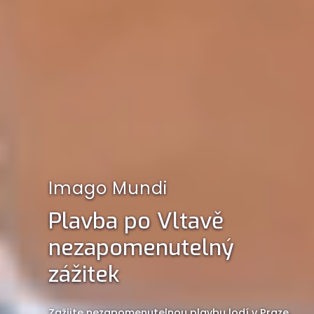
Imago Mundi
Plavba po Vltavě
nezapomenutelný
zážitek
Zažijte nezapomenutelnou plavbu lodí v Praze.