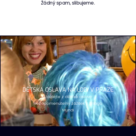
Žádný spam, slibujeme.
DĚTSKÁ OSLAVA NA LODI V PRAZE
Udělejte z dětské oslavy
nezapomenutelný zážitek s Imago
Mundi