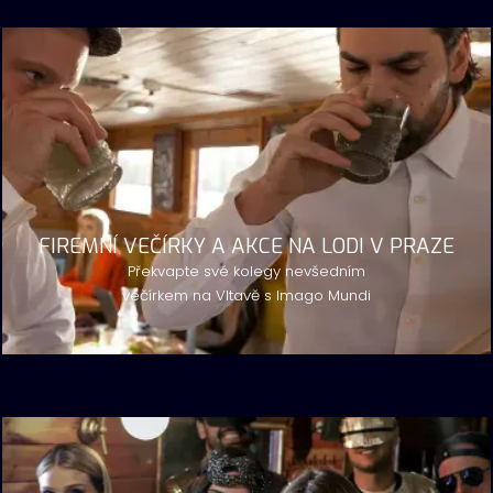
FIREMNÍ VEČÍRKY A AKCE NA LODI V PRAZE
Překvapte své kolegy nevšedním
večírkem na Vltavě s Imago Mundi