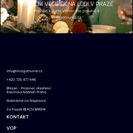
VÁNOČNÍ VEČÍREK NA LODI V PRAZE
Prožijte kouzlo Vánoc na palubě s
Imagomundi.cz
info@imagomundi.cz
+420 725 477 446
Březen - Prosinec otevřeno
Rašínovo Nábřeží Praha
Nabíráme na Náplavce
Za Kayak BEACH BAREM
KONTAKT
VOP