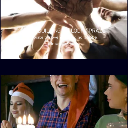
TEAMBUILDING NA LODI V PRAZE
Posilte týmového ducha na palubě
s Imagomundi.cz