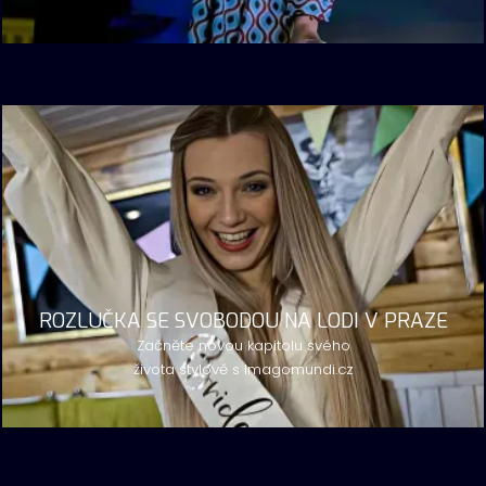
ROZLUČKA SE SVOBODOU NA LODI V PRAZE
Začněte novou kapitolu svého
života stylově s Imagomundi.cz