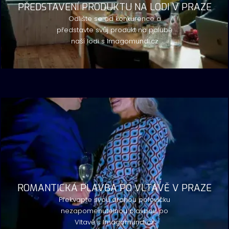
PŘEDSTAVENÍ PRODUKTU NA LODI V PRAZE
Odlište se od konkurence a
představte svůj produkt na palubě
naší lodi s Imagomundi.cz
ROMANTICKÁ PLAVBA PO VLTAVĚ V PRAZE
Překvapte svou drahou polovičku
nezapomenutelnou plavbou po
Vltavě s Imagomundi.cz