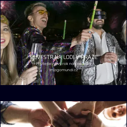
SILVESTR NA LODI V PRAZE
Přivítejte nový rok na palubě s
Imagomundi.cz