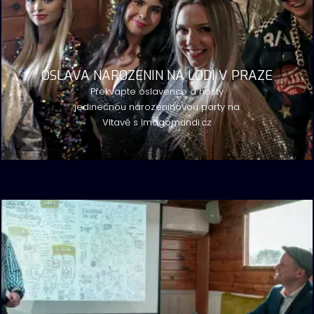
OSLAVA NAROZENIN NA LODI V PRAZE
Překvapte oslavence a hosty
jedinečnou narozeninovou party na
Vltavě s Imagomundi.cz