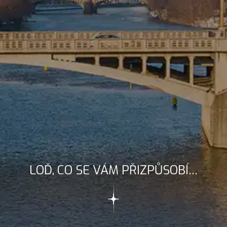
LOĎ, CO SE VÁM PŘIZPŮSOBÍ…